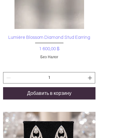
Lumière Blossom Diamond Stud Earring
Цена
1 600,00 $
Без Налог
Добавить в корзину