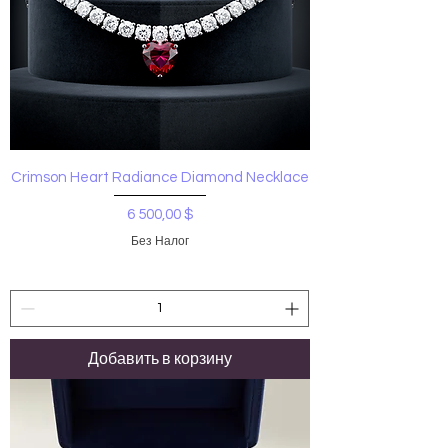
Crimson Heart Radiance Diamond Necklace
Цена
6 500,00 $
Без Налог
Добавить в корзину