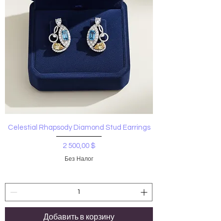
Celestial Rhapsody Diamond Stud Earrings
Цена
2 500,00 $
Без Налог
Добавить в корзину