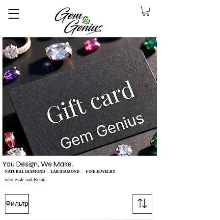
You Design, We Make.
NATURAL DIAMOND - LAB DIAMOND - FINE JEWELRY
8457475510
wholesale and Retail
Фильтр