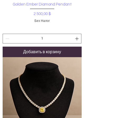
Golden Ember Diamond Pendant
Цена
2 500,00 $
Без Налог
Добавить в корзину