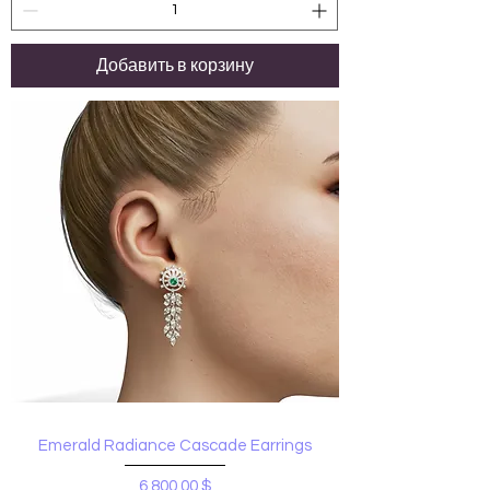
Добавить в корзину
Emerald Radiance Cascade Earrings
Цена
6 800,00 $