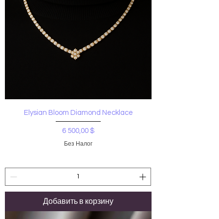
Elysian Bloom Diamond Necklace
Цена
6 500,00 $
Без Налог
Добавить в корзину