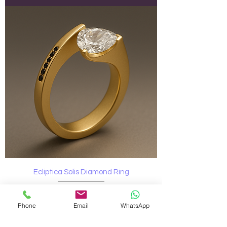
Ecliptica Solis Diamond Ring
Цена
2 500,00 $
Без Налог
Phone
Email
WhatsApp