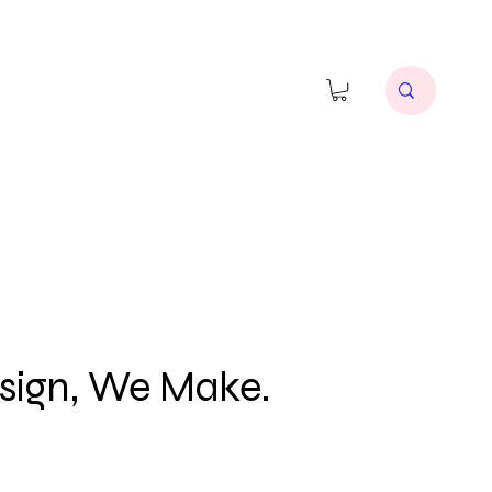
57475510
sign, We Make.