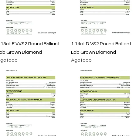
Vista rápida
Vista rápida
.15ct E VVS2 Round Brilliant
1.14ct D VS2 Round Brilliant
ab Grown Diamond
Lab Grown Diamond
gotado
Agotado