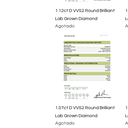
Vista rápida
1.12ct D VVS2 Round Brilliant
1
Lab Grown Diamond
L
Agotado
A
Vista rápida
1.07ct D VVS2 Round Brilliant
1
Lab Grown Diamond
L
Agotado
A