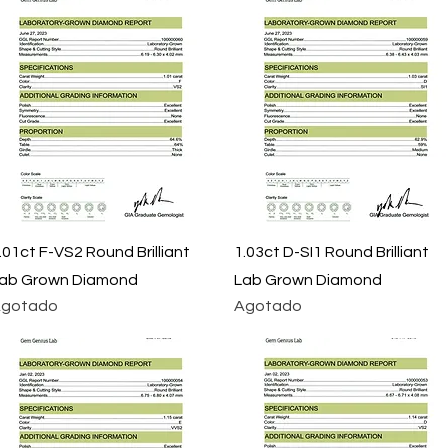
Vista rápida
Vista rápida
.01ct F-VS2 Round Brilliant
1.03ct D-SI1 Round Brilliant
ab Grown Diamond
Lab Grown Diamond
gotado
Agotado