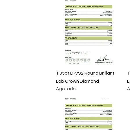
Vista rápida
1.05ct D-VS2 Round Brilliant
1
Lab Grown Diamond
L
Agotado
A