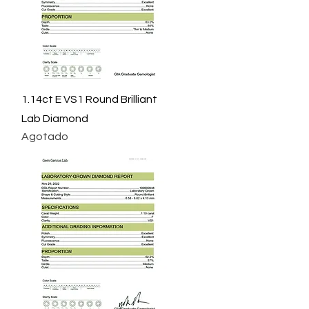
Vista rápida
1.14ct E VS1 Round Brilliant
Lab Diamond
Agotado