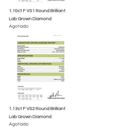
Vista rápida
1.10ct F VS1 Round Brilliant
Lab Grown Diamond
Agotado
Vista rápida
1.13ct F VS2 Round Brilliant
Lab Grown Diamond
Agotado