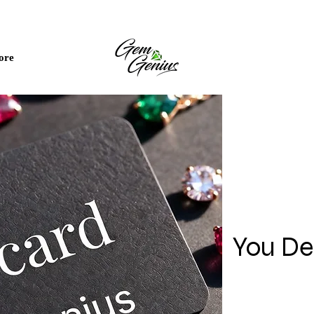
84
ore
You De