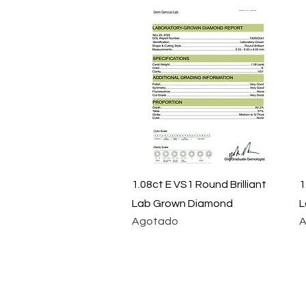
Vista rápida
1.08ct E VS1 Round Brilliant
1
Lab Grown Diamond
L
Agotado
A