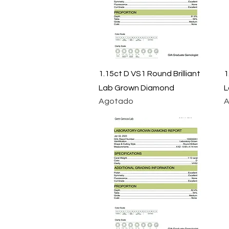
Vista rápida
1.15ct D VS1 Round Brilliant
1
Lab Grown Diamond
L
Agotado
A